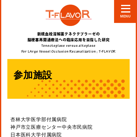
MENU
新規血栓溶解薬テネクテプラーゼの
脳梗塞再開通療法への臨床応用を目指した研究
Tenecteplase versus alteplase
For LArge Vessel Occlusion Recanalization ; T-FLAVOR
参加施設
杏林大学医学部付属病院
神戸市立医療センター中央市民病院
日本医科大学付属病院